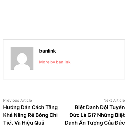
banlink
More by banlink
Điều
Previous
N
Previous Article
Next Article
article:
a
Hướng Dẫn Cách Tăng
Biệt Danh Đội Tuyển
hướng
Khả Năng Rê Bóng Chi
Đức Là Gì? Những Biệt
bài
Tiết Và Hiệu Quả
Danh Ấn Tượng Của Đức
viết