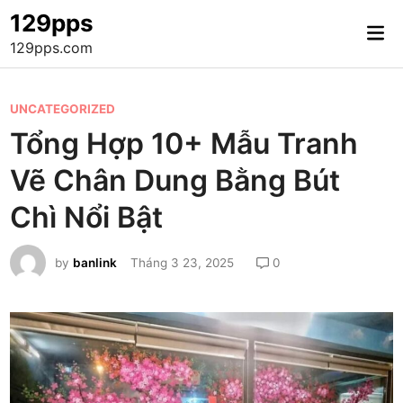
Skip
129pps
Mai
to
129pps.com
Me
content
P
UNCATEGORIZED
o
Tổng Hợp 10+ Mẫu Tranh
s
Vẽ Chân Dung Bằng Bút
t
e
Chì Nổi Bật
d
i
by
banlink
Tháng 3 23, 2025
0
n