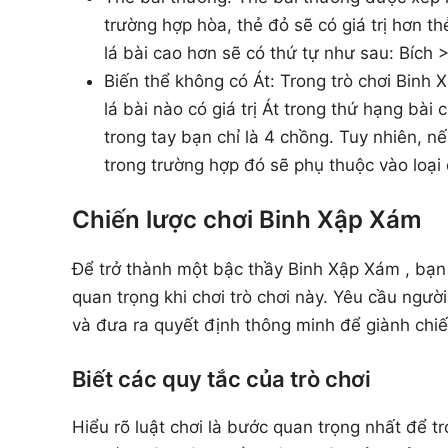
trường hợp hòa, thẻ đỏ sẽ có giá trị hơn t
lá bài cao hơn sẽ có thứ tự như sau: Bích
Biến thể không có Át: Trong trò chơi Binh 
lá bài nào có giá trị Át trong thứ hạng bài
trong tay bạn chỉ là 4 chồng. Tuy nhiên, n
trong trường hợp đó sẽ phụ thuộc vào loạ
Chiến lược chơi Binh Xập Xám
Để trở thành một bậc thầy Binh Xập Xám , bạn
quan trọng khi chơi trò chơi này. Yêu cầu người
và đưa ra quyết định thông minh để giành chiế
Biết các quy tắc của trò chơi
Hiểu rõ luật chơi là bước quan trọng nhất để 