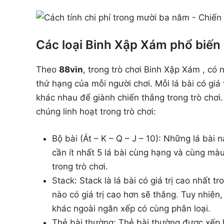
Các loại Binh Xập Xám phổ biến
Theo
88vin
, trong trò chơi Binh Xập Xám , có
thứ hạng của mỗi người chơi. Mỗi lá bài có giá
khác nhau để giành chiến thắng trong trò chơi.
chúng linh hoạt trong trò chơi:
Bộ bài (Át – K – Q – J – 10): Những lá bài 
cần ít nhất 5 lá bài cùng hạng và cùng mà
trong trò chơi.
Stack: Stack là lá bài có giá trị cao nhất t
nào có giá trị cao hơn sẽ thắng. Tuy nhiên
khác ngoài ngăn xếp có cùng phân loại.
Thẻ bài thường: Thẻ bài thường được xếp 