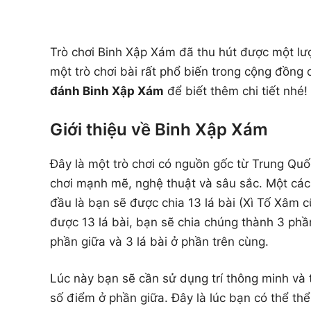
Trò chơi Binh Xập Xám đã thu hút được một lượ
một trò chơi bài rất phổ biến trong cộng đồng
đánh Binh Xập Xám
để biết thêm chi tiết nhé!
Giới thiệu về Binh Xập Xám
Đây là một trò chơi có nguồn gốc từ Trung Quố
chơi mạnh mẽ, nghệ thuật và sâu sắc. Một các
đầu là bạn sẽ được chia 13 lá bài (Xì Tố Xâm c
được 13 lá bài, bạn sẽ chia chúng thành 3 phần 
phần giữa và 3 lá bài ở phần trên cùng.
Lúc này bạn sẽ cần sử dụng trí thông minh và
số điểm ở phần giữa. Đây là lúc bạn có thể thể