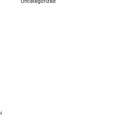
Uncategorized
i