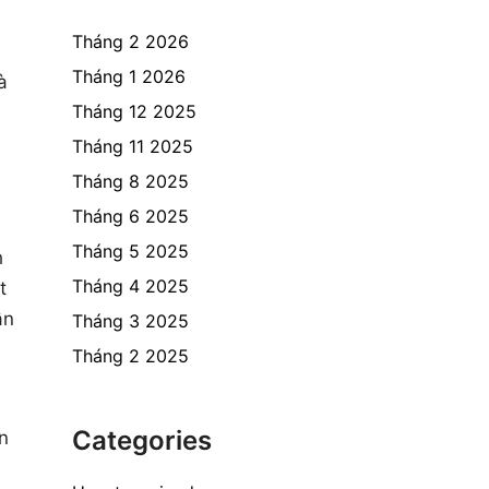
Tháng 2 2026
Tháng 1 2026
à
Tháng 12 2025
Tháng 11 2025
Tháng 8 2025
Tháng 6 2025
Tháng 5 2025
h
Tháng 4 2025
t
ận
Tháng 3 2025
Tháng 2 2025
Categories
n