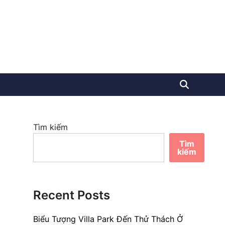
Tìm kiếm
Tìm
kiếm
Recent Posts
Biểu Tượng Villa Park Đến Thử Thách Ở