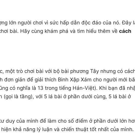
ng lớn người chơi vì sức hấp dẫn độc đáo của nó. Đây l
 chơi bài. Hãy cùng khám phá và tìm hiểu thêm về
cách
c, một trò chơi bài với bộ bài phương Tây nhưng có các
h đơn giản để giải thích Binh Xập Xám cho người mới bắ
ũng có nghĩa là 13 trong tiếng Hán-Việt). Khi bạn đã nh
(gọi là tầng), với 5 lá bài ở phần dưới cùng, 5 lá bài ở
 tư duy của mình để làm cho số điểm ở phần dưới lớn hơ
 hiện khả năng lý luận và chiến thuật tốt nhất của mình.