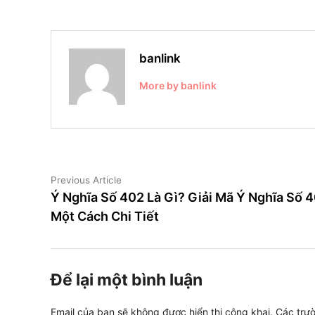
banlink
More by banlink
Điều
Previous
Previous Article
article:
Ý Nghĩa Số 402 Là Gì? Giải Mã Ý Nghĩa Số 
hướng
Một Cách Chi Tiết
bài
viết
Để lại một bình luận
Email của bạn sẽ không được hiển thị công khai.
Các trư