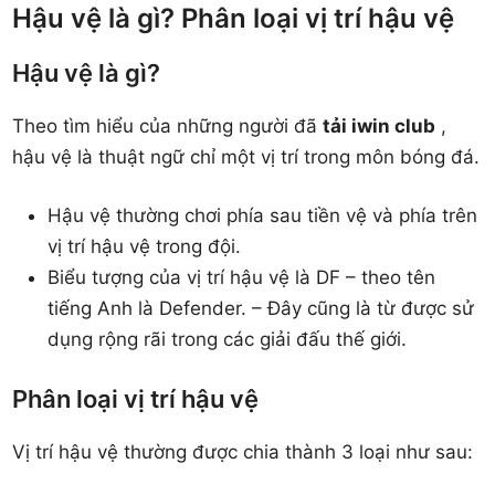
Hậu vệ là gì? Phân loại vị trí hậu vệ
Hậu vệ là gì?
Theo tìm hiểu của những người đã
tải iwin club
,
hậu vệ là thuật ngữ chỉ một vị trí trong môn bóng đá.
Hậu vệ thường chơi phía sau tiền vệ và phía trên
vị trí hậu vệ trong đội.
Biểu tượng của vị trí hậu vệ là DF – theo tên
tiếng Anh là Defender. – Đây cũng là từ được sử
dụng rộng rãi trong các giải đấu thế giới.
Phân loại vị trí hậu vệ
Vị trí hậu vệ thường được chia thành 3 loại như sau: