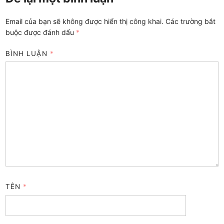
Email của bạn sẽ không được hiển thị công khai.
Các trường bắt
buộc được đánh dấu
*
BÌNH LUẬN
*
TÊN
*