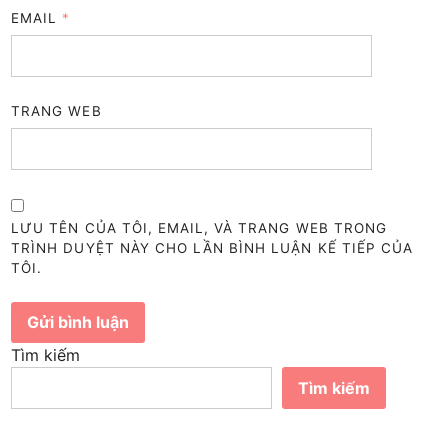
EMAIL
*
TRANG WEB
LƯU TÊN CỦA TÔI, EMAIL, VÀ TRANG WEB TRONG
TRÌNH DUYỆT NÀY CHO LẦN BÌNH LUẬN KẾ TIẾP CỦA
TÔI.
Tìm kiếm
Tìm kiếm