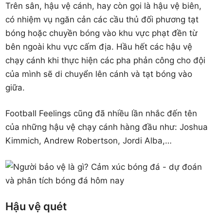
Trên sân, hậu vệ cánh, hay còn gọi là hậu vệ biên,
có nhiệm vụ ngăn cản các cầu thủ đối phương tạt
bóng hoặc chuyền bóng vào khu vực phạt đền từ
bên ngoài khu vực cấm địa. Hầu hết các hậu vệ
chạy cánh khi thực hiện các pha phản công cho đội
của mình sẽ di chuyển lên cánh và tạt bóng vào
giữa.
Football Feelings cũng đã nhiều lần nhắc đến tên
của những hậu vệ chạy cánh hàng đầu như: Joshua
Kimmich, Andrew Robertson, Jordi Alba,…
Hậu vệ quét