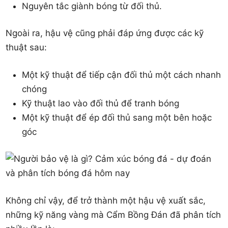
Nguyên tắc giành bóng từ đối thủ.
Ngoài ra, hậu vệ cũng phải đáp ứng được các kỹ
thuật sau:
Một kỹ thuật để tiếp cận đối thủ một cách nhanh
chóng
Kỹ thuật lao vào đối thủ để tranh bóng
Một kỹ thuật để ép đối thủ sang một bên hoặc
góc
Không chỉ vậy, để trở thành một hậu vệ xuất sắc,
những kỹ năng vàng mà Cẩm Bồng Đán đã phân tích