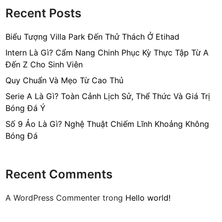
Recent Posts
Biểu Tượng Villa Park Đến Thử Thách Ở Etihad
Intern Là Gì? Cẩm Nang Chinh Phục Kỳ Thực Tập Từ A
Đến Z Cho Sinh Viên
Quy Chuẩn Và Mẹo Từ Cao Thủ
Serie A Là Gì? Toàn Cảnh Lịch Sử, Thể Thức Và Giá Trị
Bóng Đá Ý
Số 9 Ảo Là Gì? Nghệ Thuật Chiếm Lĩnh Khoảng Không
Bóng Đá
Recent Comments
A WordPress Commenter
trong
Hello world!