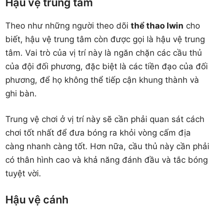
Hậu vệ trung tâm
Theo như những người theo dõi
thể thao Iwin
cho
biết, hậu vệ trung tâm còn được gọi là hậu vệ trung
tâm. Vai trò của vị trí này là ngăn chặn các cầu thủ
của đội đối phương, đặc biệt là các tiền đạo của đối
phương, để họ không thể tiếp cận khung thành và
ghi bàn.
Trung vệ chơi ở vị trí này sẽ cần phải quan sát cách
chơi tốt nhất để đưa bóng ra khỏi vòng cấm địa
càng nhanh càng tốt. Hơn nữa, cầu thủ này cần phải
có thân hình cao và khả năng đánh đầu và tắc bóng
tuyệt vời.
Hậu vệ cánh