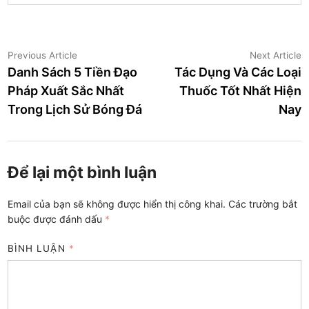
Điều
Previous
N
Previous Article
Next Article
article:
a
Danh Sách 5 Tiền Đạo
Tác Dụng Và Các Loại
hướng
Pháp Xuất Sắc Nhất
Thuốc Tốt Nhất Hiện
bài
Trong Lịch Sử Bóng Đá
Nay
viết
Để lại một bình luận
Email của bạn sẽ không được hiển thị công khai.
Các trường bắt
buộc được đánh dấu
*
BÌNH LUẬN
*